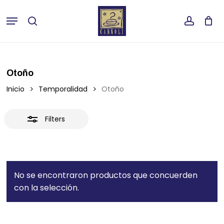
Skip
Menu
to
buscar
Close
accoun
Close
Cart
main
Cart
Filters
content
Otoño
Inicio
Temporalidad
Otoño
Filters
No se encontraron productos que concuerden
con la selección.
No hay productos en el carrito.
Ir A La Tienda