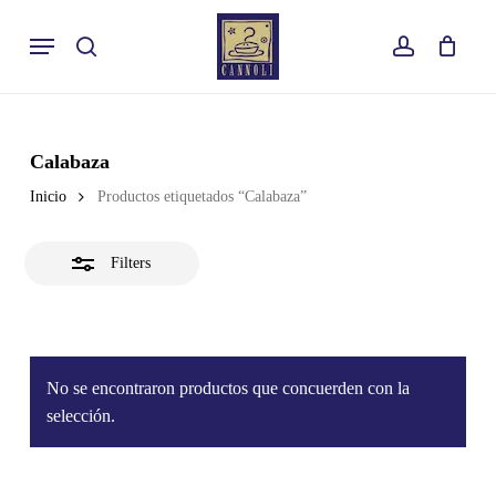
Skip
Menu
to
buscar
account
Close
Cart
Close
Cart
main
Filters
content
Calabaza
Inicio
Productos etiquetados “Calabaza”
Filters
No se encontraron productos que concuerden con la
selección.